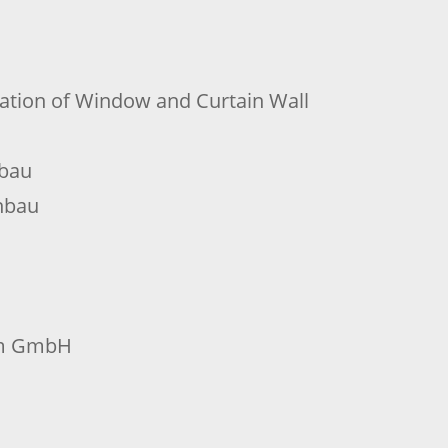
ation of Window and Curtain Wall
nbau
nbau
im GmbH
H