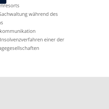
enresorts
 Sachwaltung während des
ns
lkommunikation
Insolvenzverfahren einer der
agegesellschaften