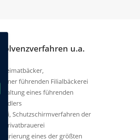
solvenzverfahren u.a.
r Heimatbäcker,
 einer führenden Filialbäckerei
erwaltung eines führenden
ändlers
rei, Schutzschirmverfahren der
 Privatbrauerei
kturierung eines der größten