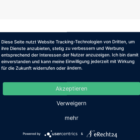
Diese Seite nutzt Website Tracking-Technologien von Dritten, um
Projekte und In
ihre Dienste anzubieten, stetig zu verbessern und Werbung
entsprechend der Interessen der Nutzer anzuzeigen. Ich bin damit
einverstanden und kann meine Einwilligung jederzeit mit Wirkung
für die Zukunft widerrufen oder ändern.
Lila Bäcker / Unse
ltung, Sanierung
Insolvenzverfahren
Akzeptieren
Pluradent, Eigenv
ter
deutschen Dentalh
Verweigern
Pfungstädter Braue
mehr
ter, Notare
größten hessischen
Powered by
&
Fleesensee, Restru